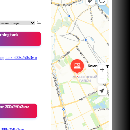
rning tank
ime 300x250x3мм