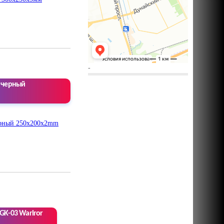
-
 черный
GK-03 Wariror