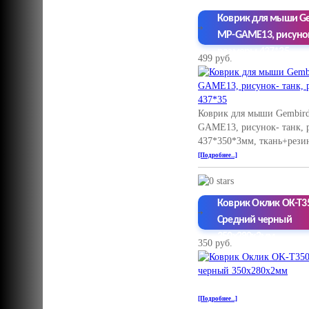
Коврик для мыши G
MP-GAME13, рисунок
размеры 437*35
499 руб.
Коврик для мыши Gembir
GAME13, рисунок- танк, 
437*350*3мм, ткань+рези
[Подробнее...]
Коврик Оклик OK-T3
Средний черный
350x280x2мм
350 руб.
[Подробнее...]