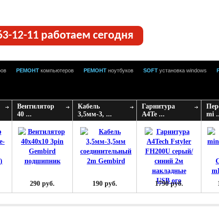
63-12-11 работаем сегодня
ров
РЕМОНТ
компьютеров
РЕМОНТ
ноутбуков
SOFT
установка windows
Вентилятор
Кабель
Гарнитура
Пер
40 ...
3,5мм-3, ...
A4Te ...
mi .
290 руб.
190 руб.
1790 руб.