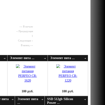
«« В начало
« Предыдущая
1
Следующая »
В конец »»
Элемент пита ...
Элемент пита ...
100 руб.
100 руб.
 пита
Элемент пита
SSD 512gb Silicon
...
Power ...