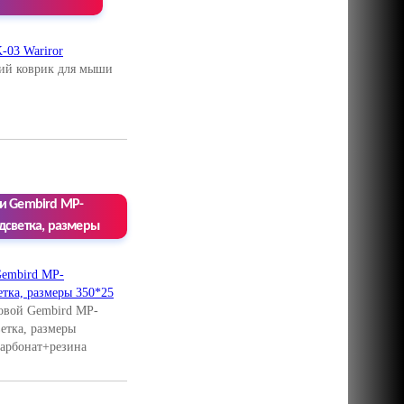
ий коврик для мыши
и Gembird MP-
дсветка, размеры
овой Gembird MP-
тка, размеры
карбонат+резина