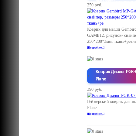
250*200*3мм, ткань
250 руб.
Коврик для мыши Gembir
GAME12, рисунок- снайпе
250*200*3мм, ткань+рези
[Подробнее...]
Коврик Диалог PGK-
Plane
390 руб.
Геймерский коврик для 
Plane
[Подробнее...]