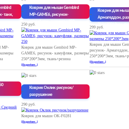
embird
Коврик для мыши Gembird
Коврик для мыш
- танк,
MP-GAME6, рисунок-
Армагеддон, ра
камуфляж, размеры 250
250 руб.
250*200*3мм, тк
299 руб.
Коврик для мыши Ge
d MP-
Коврик для мыши Gembird MP-
рисунок- Армагеддон,
размеры
GAME6, рисунок- камуфляж, размеры
250*200*3мм, ткань+р
на
250*200*3мм, ткань+резина
[Подробнее...]
[Подробнее...]
50
Коврик Оклик рисунок/
разрушение
290 руб.
Коврик для мыши OK-F0281
[Подробнее...]