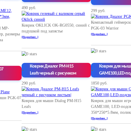
+ре
490 руб.
299 руб.
Компактный геймерск
Коврик OKLICK OK-RG0550, синий с
d MP-
PGK-03 Warrior
подушкой под запястье
р, размеры
[Подробнее...]
[Подробнее...]
на
Коврик Диалог PM-H15
Коврик для мыш
07
Leafs черный с рисунком
GAME100,LED-по
листьев|
350*25
290 руб.
1850 руб.
мыши PGK-07
Коврик для мыши Dialog PM-H15
Коврик для мыши игр
Leafs
GAME100, LED-подсве
350*250*5.8мм, поли
[Подробнее...]
[Подробнее...]