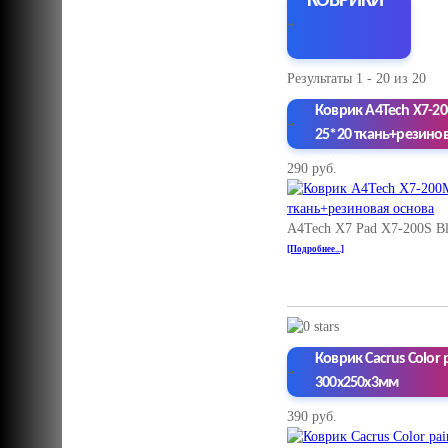
КОВРИКИ
Результаты 1 - 20 из 20
Коврик A4Tech X7-2
25*20 ткань+резино
основа
290 руб.
A4Tech X7 Pad X7-200S Bl
[Подробнее...]
Коврик Cacrus Color 
300x250x3мм
390 руб.