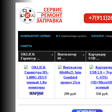
+7(911)2
КОМПЬЮТЕР СЕРВИС
Б У
компьютеры купить
КАТАЛОГ
това
ОФЕРТА
OKLICK
Вентилятор
Картридер
Гарнитур ...
60 ...
USB ...
1650 руб.
299 руб.
350 руб.