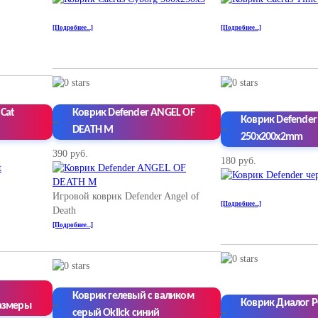
[Подробнее...]
[Подробнее...]
 Cat
Коврик Defender ANGEL OF
Коврик Defender
DEATH M
250x200x2mm
390 руб.
180 руб.
Игровой коврик Defender Angel of
[Подробнее...]
Death
[Подробнее...]
Коврик гелевый с валиком
Коврик Диалог P
азмеры
серый Oklick синий