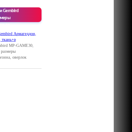
и Gembird
змеры
ань+р
mbird MP-GAME30,
 размеры
езина, оверлок