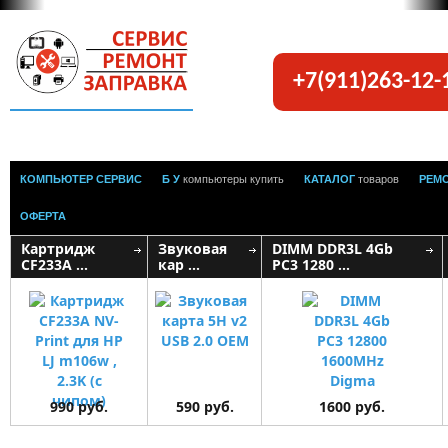
+7(911)263-12
КОМПЬЮТЕР СЕРВИС
Б У
компьютеры купить
КАТАЛОГ
товаров
РЕМ
ОФЕРТА
Картридж
Звуковая
DIMM DDR3L 4Gb
CF233A ...
кар ...
PC3 1280 ...
990 руб.
590 руб.
1600 руб.