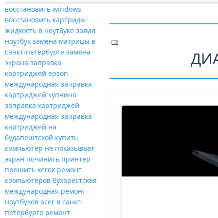
восстановить windows
восстановить картридж
жидкость в ноутбуке
залил
ноутбук
замена матрицы в
санкт-петербурге
замена
ДИ
экрана
заправка
картриджей epson
международная
заправка
картриджей купчино
заправка картриджей
международная
заправка
картриджей на
будапештской
купить
компьютер
не показывает
экран
починить принтер
прошить xerox
ремонт
компьютеров бухарестская
международная
ремонт
ноутбуков acer в санкт-
петербурге
ремонт