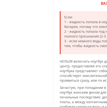
ВА
Если:
1 - жидкость попала в но
батарея, потому что эле
2 - жидкость попала под 
полного просыхания (2-3 
3 - если немного воды по
тем, чтобы жидкость смог
НЕЛЬЗЯ включать ноутбук дл
центр, предоставляя это сп
ноутбука представляет собо
способствует окислительной
проявиться сразу, или по 
Зачастую, при попадании в 
ноутбук женским феном для 
печальные последствия: дел
платы, а между контактным
разбивая капельки воды и з