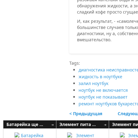
обнаружения жидкости, а з
сладкий кофе просто сгуща
И, как результат, - «самол
большинстве случаев только
диагностики, ну а, собстве
вмешательство.
Tags:
диагностика неисправносте
жидкость в ноутбуке
залил ноутбук
ноутбук не включается
ноутбук не показывает
ремонт ноутбуков бухарес
< Предыдущая
Следующ
Батарейка ще ...
Элемент пита ...
Элемент пит