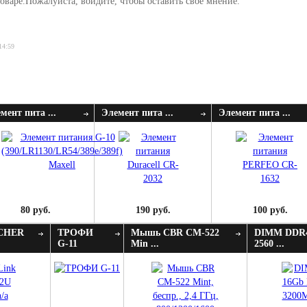
оваре.Пожалуйста, войдите, чтобы оставить свое мнение.
14:59
мент пита ...
Элемент пита ...
Элемент пита ...
80 руб.
190 руб.
100 руб.
RCHER
ТРОФИ
Мышь CBR CM-522
DIMM DDR4
G-11
Min ...
2560 ...