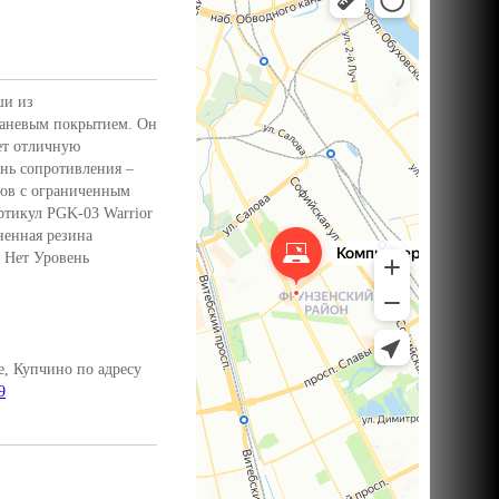
ши из
каневым покрытием. Он
ет отличную
нь сопротивления –
лов с ограниченным
ртикул PGK-03 Warrior
ненная резина
 Нет Уровень
, Купчино по адресу
9