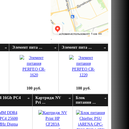
-
Элемент пита ...
Элемент пита ...
100 руб.
100 руб.
 16Gb PC4
Картридж NV
Блок
Pri ...
питания ...