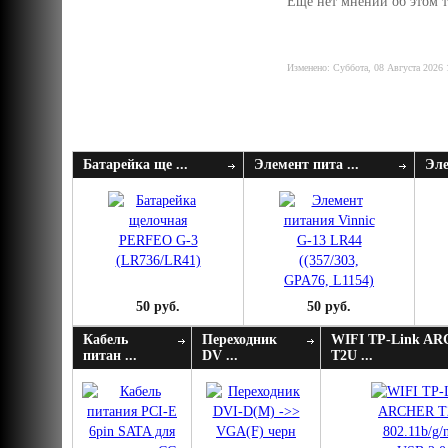
Еще нет мнений об этом т
Изменено: Суббота, 08 Августа 2026 
Батарейка ще ...
Элемент пита ...
Эле
50 руб.
50 руб.
Кабель
Переходник
WIFI TP-Link A
питан ...
DV ...
T2U ...