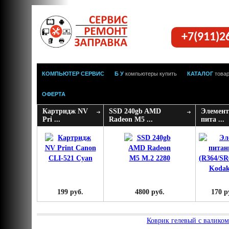
+7(911)2
КОМПЬЮТЕР СЕРВИС
Б У
компьютеры купить
КАТАЛОГ
това
ОФЕРТА
Картридж NV
SSD 240gb AMD
Элемент
Pri ...
Radeon M5 ...
пита ...
199 руб.
4800 руб.
170 р
Коврик гелевый с валиком