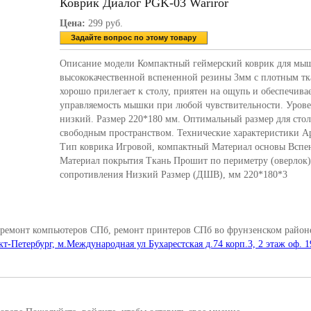
Коврик Диалог PGK-03 Wariror
Цена:
299 руб.
Задайте вопрос по этому товару
Описание модели Компактный геймерский коврик для мы
высококачественной вспененной резины 3мм с плотным т
хорошо прилегает к столу, приятен на ощупь и обеспечива
управляемость мышки при любой чувствительности. Урове
низкий. Размер 220*180 мм. Оптимальный размер для сто
свободным пространством. Технические характеристики А
Тип коврика Игровой, компактный Материал основы Вспе
Материал покрытия Ткань Прошит по периметру (оверлок)
сопротивления Низкий Размер (ДШВ), мм 220*180*3
 ремонт компьютеров СПб, ремонт принтеров СПб во фрунзенском районе
кт-Петербург, м.Международная ул Бухарестская д.74 корп.3, 2 этаж оф. 1