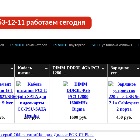
63-12-11 работаем сегодня
ров
РЕМОНТ
компьютеров
РЕМОНТ
ноутбуков
SOFT
установка windows
Кабель
DIMM DDR3L 4Gb PC3
Зарядное
питан ...
1280 ...
уст ...
уб.
250 руб.
1600 руб.
450 руб.
 серый Oklick синий
Коврик Диалог PGK-07 Plane