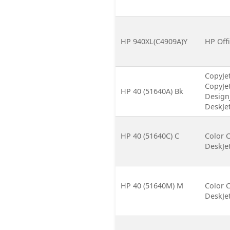
HP 940XL(C4909A)Y
HP Offi
CopyJe
CopyJe
HP 40 (51640A) Bk
DesignJ
DeskJe
HP 40 (51640C) С
Color 
DeskJet
HP 40 (51640M) M
Color 
DeskJet