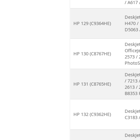
/ A617 
DeskJet
HP 129 (C9364HE)
H470 / 
D5063 
DeskJet
OfficeJ
HP 130 (C8767HE)
2573 / 
PhotoS
DeskJet
/ 7213 
HP 131 (C8765HE)
2613 / 
B8353 
DeskJet
HP 132 (C9362HE)
C3183 
DeskJet