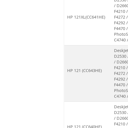
/ D2660
F4210 /
HP 121XL(CC641HE)
F4272 /
F4292 /
F4470 /
PhotoS
C4740 
DeskJe
D2530 
/ D2660
F4210 /
HP 121 (CC643HE)
F4272 /
F4292 /
F4470 /
PhotoS
C4740 
DeskJe
D2530 
/ D2660
F4210 /
HP 121 (CC640HE)