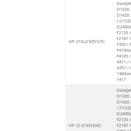
DeskJet
D1320 
D1420 
/ D1520
D2400se
F2120 /
F2187 /
HP 21XL(C9351CE)
F350 / 
F4100se
F4185 /
4311 / 
4357 / 
1400ser
1417
DeskJet
D1320 
D1420 
/ D1520
D2400se
F2120 /
HP 22 (C9352AE)
F2187 /