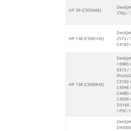
DeskJet
HP 59 (C9359AE)
7762 / 
DeskJet
HP 136 (C9361HE)
2573 / 
C4183 
DeskJet
/ 6983 
6313 / 
PhotoSm
C3183 /
HP 138 (C9369HE)
C4348 /
C4480 /
C4599 /
D5160 
/ PSC-
DeskJe
D4300se