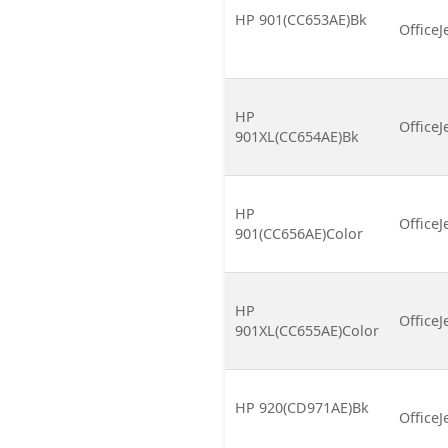
HP 901(CC653AE)Bk
OfficeJ
HP
OfficeJ
901XL(CC654AE)Bk
HP
OfficeJ
901(CC656AE)Color
HP
OfficeJ
901XL(CC655AE)Color
HP 920(CD971AE)Bk
OfficeJ