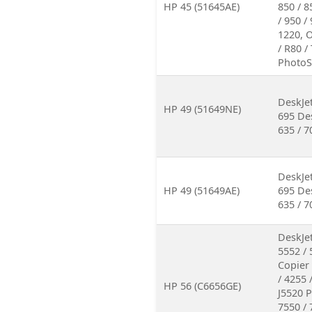
HP 45 (51645AE)
850 / 8
/ 950 /
1220, O
/ R80 /
PhotoSm
DeskJet
HP 49 (51649NE)
695 Des
635 / 7
DeskJet
HP 49 (51649AE)
695 Des
635 / 7
DeskJet
5552 / 
Copier 
/ 4255 
HP 56 (C6656GE)
J5520 P
7550 / 