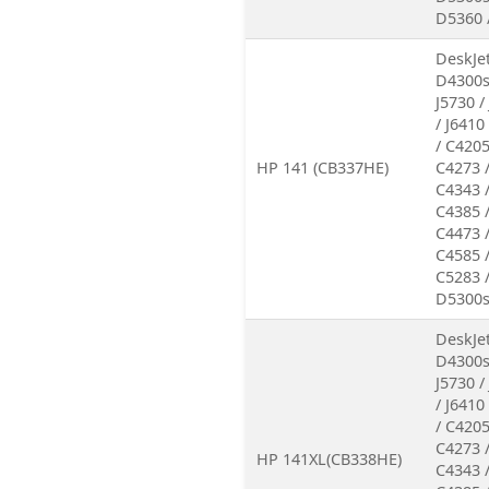
D5360 
DeskJe
D4300se
J5730 /
/ J6410
/ C4205
HP 141 (CB337HE)
C4273 /
C4343 /
C4385 /
C4473 /
C4585 /
C5283 /
D5300s
DeskJe
D4300se
J5730 /
/ J6410
/ C4205
C4273 /
HP 141XL(CB338HE)
C4343 /