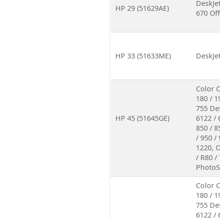
DeskJet
HP 29 (51629AE)
670 Off
HP 33 (51633ME)
DeskJet
Color C
180 / 1
755 Des
HP 45 (51645GE)
6122 / 
850 / 8
/ 950 /
1220, O
/ R80 /
PhotoSm
Color C
180 / 1
755 Des
6122 / 