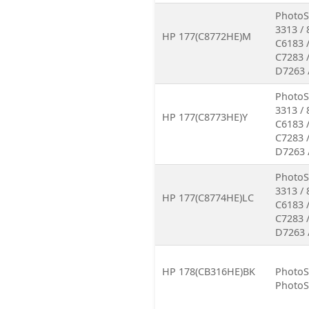
PhotoSm
3313 / 
HP 177(C8772HE)M
C6183 /
C7283 /
D7263 
PhotoSm
3313 / 
HP 177(C8773HE)Y
C6183 /
C7283 /
D7263 
PhotoSm
3313 / 
HP 177(C8774HE)LC
C6183 /
C7283 /
D7263 
HP 178(CB316HE)BK
PhotoS
PhotoS