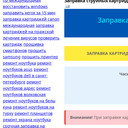
hp международная
Заправка струйных картрид
восстановить windows
заправить xerox за 15 мин
Заправка
заправка картриджей canon
международная
заправка
картриджей на пражской
лечение вирусов
проверить
картридж
прошивка
смартфонов
прошить
ЗАПРАВКА КАРТРИД
samsung
прошить принтер
ремонт ноутбука
ремонт
ноутбуков asus
ремонт
Час
ноутбуков dell в санкт-
петербурге
ремонт
ноутбуков адрес
ремонт
ноутбуков волковская
ремонт ноутбуков на белы
куна
ремонт ноутбуков на
турку
ремонт планшетов
Внимание!
При заправке кар
ремонт экрана ноутбука
срочная заправка на