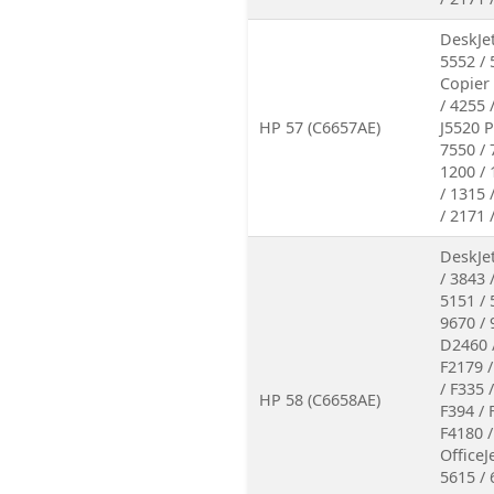
DeskJet
5552 / 
Copier 
/ 4255 
HP 57 (C6657AE)
J5520 P
7550 / 
1200 / 
/ 1315 
/ 2171 
DeskJet
/ 3843 
5151 / 
9670 / 
D2460 /
F2179 /
/ F335 
HP 58 (C6658AE)
F394 / 
F4180 /
OfficeJ
5615 / 