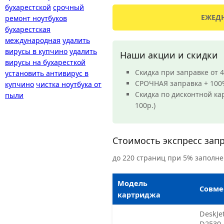
бухарестской
срочный
ЕЖЕДН
ремонт ноутбуков
бухарестская
международная
удалить
вирусы в купчино
удалить
Наши акции и скидки
вирусы на бухаресткой
Скидка при заправке от 
установить антивирус в
СРОЧНАЯ заправка + 100
купчино
чистка ноутбука от
Скидка по дисконтной ка
пыли
100р.)
Стоимость экспресс зап
до 220 страниц при 5% заполн
Модель
Совме
картриджа
DeskJe
D2530 