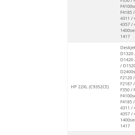
F350 / 
F4100se
F4185 /
4311 / 
4357 / 
1400ser
1417
DeskJet
D1320 
D1420 
/ D1520
D2400se
F2120 /
F2187 /
HP 22XL (C9352CE)
F350 / 
F4100se
F4185 /
4311 / 
4357 / 
1400ser
1417