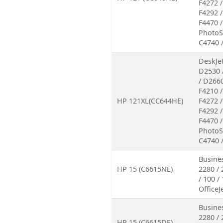
F4272 /
F4292 /
F4470 /
PhotoS
C4740 
DeskJe
D2530 
/ D2660
F4210 /
HP 121XL(CC644HE)
F4272 /
F4292 /
F4470 /
PhotoS
C4740 
Busines
HP 15 (C6615NE)
2280 / 
/ 100 / 
OfficeJ
Busines
2280 / 
HP 15 (C6615DE)