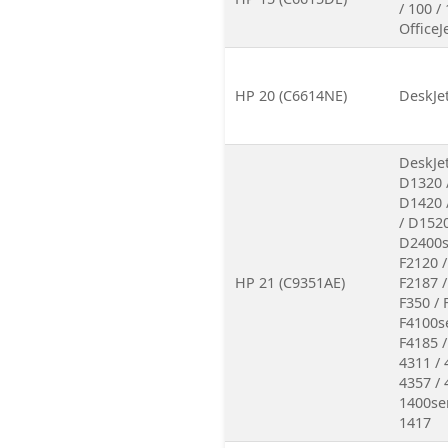
/ 100 / 
OfficeJ
HP 20 (C6614NE)
DeskJet
DeskJet
D1320 
D1420 
/ D1520
D2400se
F2120 /
HP 21 (C9351AE)
F2187 /
F350 / 
F4100se
F4185 /
4311 / 
4357 / 
1400ser
1417