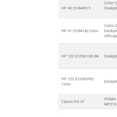
Color 
HP 40 (51640Y) Y
DeskJet
Color C
HP 41 (51641A) Color
DeskJet
OfficeJ
HP 122 (CH561HE) Bk
DeskJet
HP 122 (CH562HE)
DeskJet
Color
PIXMA i
Canon PG-37
MP210 