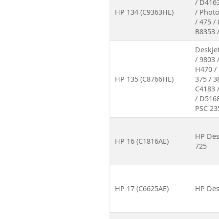
/ D4163
HP 134 (C9363HE)
/ Photo
/ 475 /
B8353 
DeskJet
/ 9803 
H470 / 
HP 135 (C8766HE)
375 / 3
C4183 
/ D5168
PSC 23
HP Desk
HP 16 (C1816AE)
725
HP 17 (C6625AE)
HP Desk