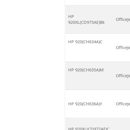
HP
OfficeJ
920XL(CD975AE)Bk
HP 920(CH634A)C
OfficeJ
HP 920(CH635A)M
OfficeJ
HP 920(CH636A)Y
OfficeJ
HP 920XL(CD972AE)C