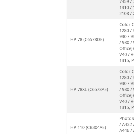
7459 / 
1310 / 
2108 / 
Color C
1280 / 
930 / 9
HP 78 (C6578DE)
/ 980 /
OfficeJ
V40 / V
1315, P
Color C
1280 / 
930 / 9
HP 78XL (C6578AE)
/ 980 /
OfficeJ
V40 / V
1315, P
PhotoSm
/ A432 
HP 110 (CB304AE)
A446 / 