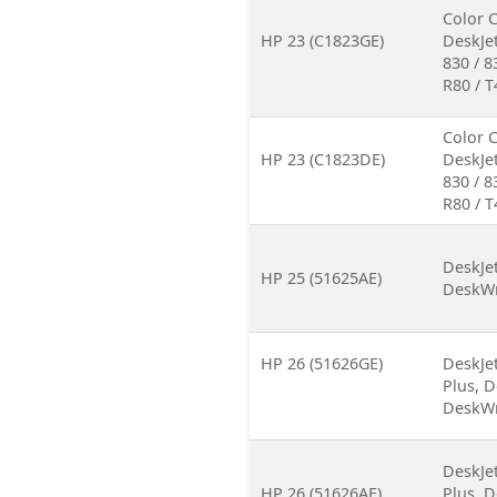
Color C
HP 23 (C1823GE)
DeskJet
830 / 8
R80 / T
Color C
HP 23 (C1823DE)
DeskJet
830 / 8
R80 / T
DeskJet
HP 25 (51625AE)
DeskWri
HP 26 (51626GE)
DeskJet
Plus, D
DeskWri
DeskJet
HP 26 (51626AE)
Plus, D