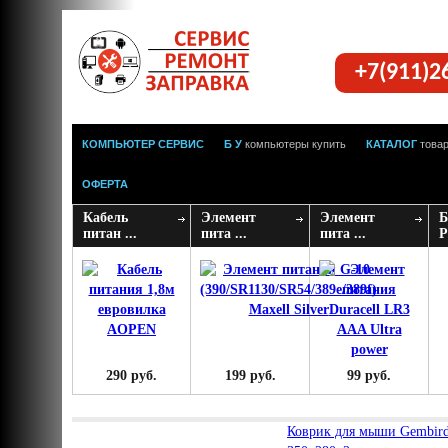
+7(911)2
КОМПЬЮТЕР СЕРВИС
Б У
компьютеры купить
КАТАЛОГ
това
ОФЕРТА
Кабель
Элемент
Элемент
Б
питан ...
пита ...
пита ...
P
290 руб.
199 руб.
99 руб.
Коврик для мыши Gembir