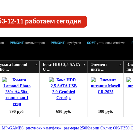
63-12-11 работаем сегодня
ров
РЕМОНТ
компьютеров
РЕМОНТ
ноутбуков
SOFT
установка windows
умага Lomond
Бокс HDD 2,5 SATA
Элемент
Эл
ho ...
U ...
пита ...
пит
790 руб.
690 руб.
100 руб.
d MP-GAME6, рисунок- камуфляж, размеры 250
Коврик Оклик OK-T350 