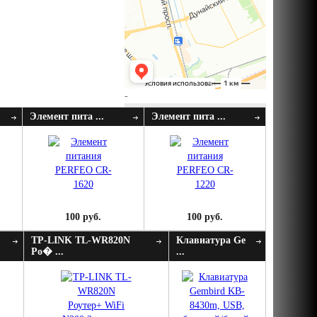
-
Элемент пита ...
Элемент пита ...
100 руб.
100 руб.
TP-LINK TL-WR820N
Клавиатура Ge
Ро� ...
...