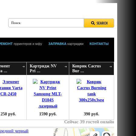
РЕМОНТ
прринтеров и мфу
ЗАПРАВКА
картриджи
КОНТАКТЫ
емент
Картридж NV
Коврик Cacrus
а ...
Pri ...
Bur ...
250 руб.
1590 руб.
390 руб.
Сейчас 39 гостей онлайн
Средний черный