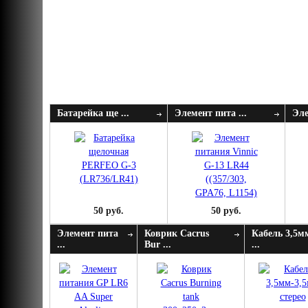
Батарейка ще ...
Элемент пита ...
Эле
50 руб.
50 руб.
Элемент пита
Коврик Cacrus
Кабель 3,5м
...
Bur ...
...