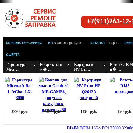
+7(911)263-12
КОМПЬЮТЕР СЕРВИС
Б У
компьютеры купить
КАТАЛОГ
товаров
РЕМ
ОФЕРТА
Гарнитура
Коврик для
Картридж
Розетка RJ4
Micr ...
м� ...
NV Pri ...
п� ...
2990 руб.
250 руб.
1190 руб.
120 руб.
DIMM DDR4 16Gb PC4 25600 3200