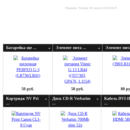
Изменено: Четверг, 06 Августа 2026 00:47
Батарейка ще ...
Элемент пита ...
Элемент пита
50 руб.
50 руб.
80 ру
Картридж NV Pri
Диск CD-R Verbatim
Кабель DVI-
...
...
...