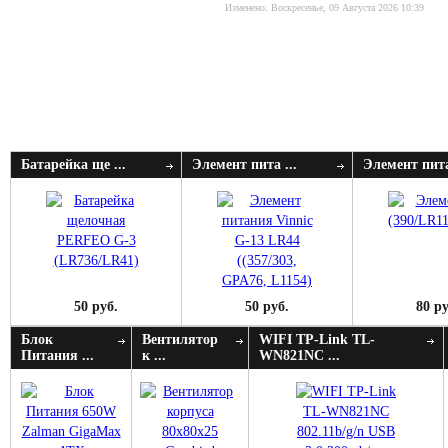
Изменено: Воскресенье, 09 Августа 2026 10:39
Батарейка ще ...
Элемент пита ...
Элемент пита
50 руб.
50 руб.
80 ру
Блок
Вентилятор
WIFI TP-Link TL-
Питания ...
к ...
WN821NC ...