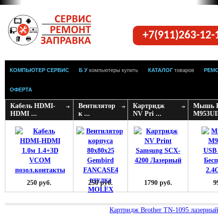
+7(911)263-12
КОМПЬЮТЕР СЕРВИС
Б У
компьютеры купить
КАТАЛОГ
товаров
РЕМ
ОФЕРТА
Кабель HDMI-
Вентилятор
Картридж
Мышь 
HDMI ...
к ...
NV Pri ...
M953UIII
250 руб.
250 руб.
1790 руб.
9
Картридж Brother TN-1095 лазерный