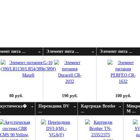
мент пита ...
Элемент пита ...
Элемент пита ...
80 руб.
190 руб.
100 руб.
кустическа�
Переходник DV
Картридж Brothe
Микро
.
...
...
M ...