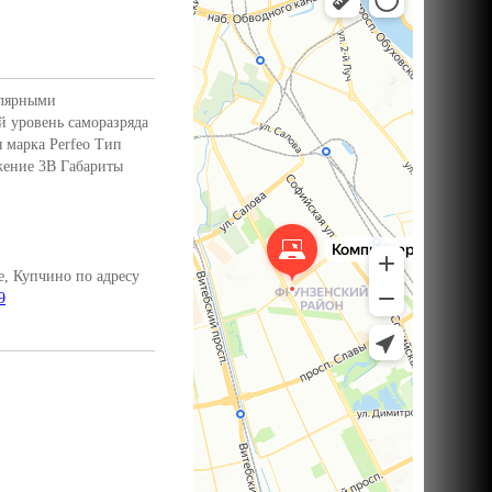
улярными
 уровень саморазряда
 марка Perfeo Тип
жение 3В Габариты
, Купчино по адресу
9