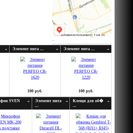
-
Элемент пита ...
Элемент пита ...
100 руб.
100 руб.
фон SVEN
Элемент пита
Клещи для об�
...
...