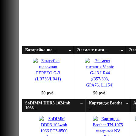
Батарейка ще ...
Элемент пита ...
Эле
50 руб.
50 руб.
SoDIMM DDR3 1024mb
Картридж Brothe
А
1066 ...
...
..