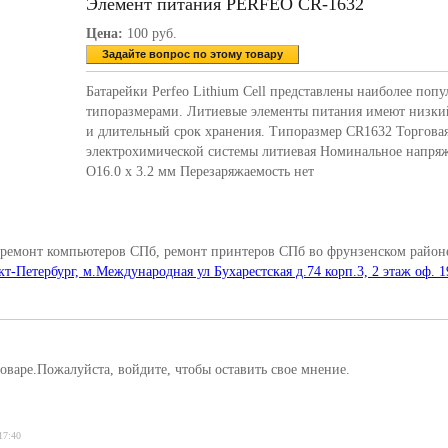
Элемент питания PERFEO CR-1632
Цена:
100 руб.
Задайте вопрос по этому товару
Батарейки Perfeo Lithium Cell представлены наиболее поп
типоразмерами. Литиевые элементы питания имеют низкий
и длительный срок хранения. Типоразмер CR1632 Торговая
электрохимической системы литиевая Номинальное напря
O16.0 x 3.2 мм Перезаряжаемость нет
 ремонт компьютеров СПб, ремонт принтеров СПб во фрунзенском районе
кт-Петербург, м.Международная ул Бухарестская д.74 корп.3, 2 этаж оф. 1
оваре.Пожалуйста, войдите, чтобы оставить свое мнение.
17:40