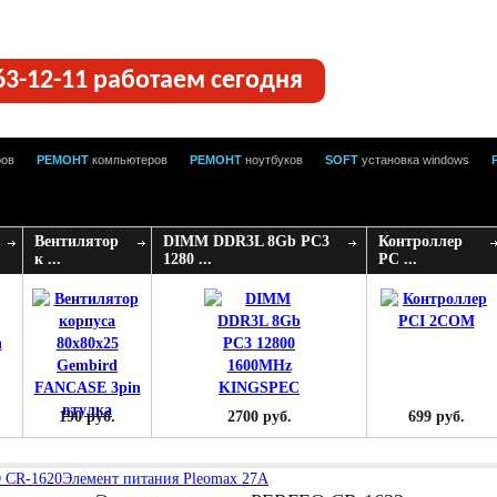
63-12-11 работаем сегодня
ров
РЕМОНТ
компьютеров
РЕМОНТ
ноутбуков
SOFT
установка windows
Вентилятор
DIMM DDR3L 8Gb PC3
Контроллер
к ...
1280 ...
PC ...
190 руб.
2700 руб.
699 руб.
 CR-1620
Элемент питания Pleomax 27A