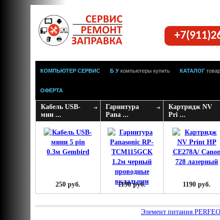
+7(911)2
КОМПЬЮТЕР СЕРВИС
Б У
компьютеры купить
КАТАЛОГ
това
ОФЕРТА
Кабель USB-
Гарнитура
Картридж NV
мин ...
Pana ...
Pri ...
250 руб.
1190 руб.
1190 руб.
Элемент питания PERFEO