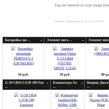
Еще нет мнений об этом товаре.Пожа
Изменено: Понедельник, 10 Августа 2026 19:35
Батарейка ще ...
Элемент пита ...
Элемент пита
50 руб.
50 руб.
80 ру
G-10 LR54 L1130 189 Ene
Клавиатура Ge
Коврик Диал
...
...
...