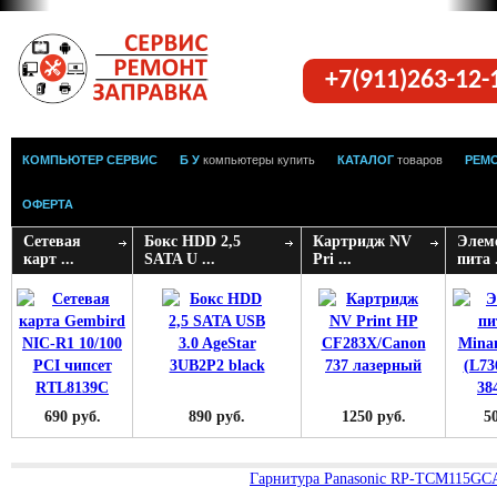
+7(911)263-12
КОМПЬЮТЕР СЕРВИС
Б У
компьютеры купить
КАТАЛОГ
товаров
РЕМ
ОФЕРТА
Сетевая
Бокс HDD 2,5
Картридж NV
Элем
карт ...
SATA U ...
Pri ...
пита .
690 руб.
890 руб.
1250 руб.
5
Гарнитура Panasonic RP-TCM115GC