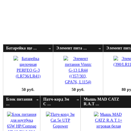
Батарейка ще ...
Элемент пита ...
Элемент пита
50 руб.
50 руб.
80 ру
Блок питания
Патч-корд 3м
Мышь MAD CATZ
...
C ...
R.A.T ...