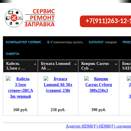
+7(911)263-12
КОМПЬЮТЕР СЕРВИС
Б У
компьютеры купить
КАТАЛОГ
товаров
РЕМ
ОФЕРТА
Кабель
Бумага Lomond
Коврик Cacrus
Бокс
3,5мм с ...
A6 ...
Cyb ...
SATA
160 руб.
250 руб.
390 руб.
Адаптер HDMI(F)-HDMI(F) соедини