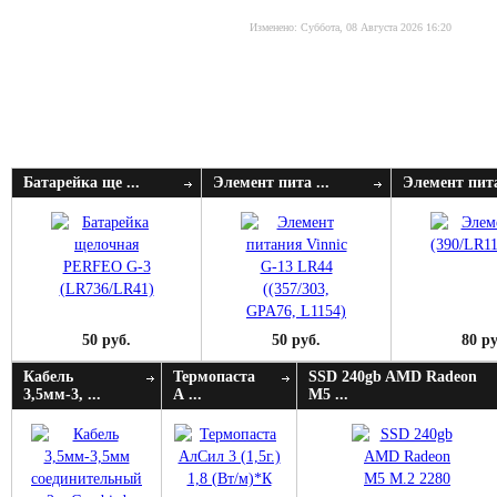
Изменено: Суббота, 08 Августа 2026 16:20
Батарейка ще ...
Элемент пита ...
Элемент пита
50 руб.
50 руб.
80 ру
Кабель
Термопаста
SSD 240gb AMD Radeon
3,5мм-3, ...
А ...
M5 ...