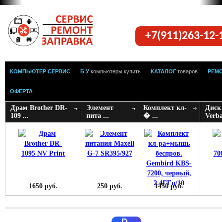
+7(911)263-12
КОМПЬЮТЕР СЕРВИС
Б У
компьютеры купить
КАТАЛОГ
товаров
РЕМ
ОФЕРТА
Драм Brother DR-
Элемент
Комплект кл-
Диск
109 ...
пита ...
� ...
Verba
1650 руб.
250 руб.
1450 руб.