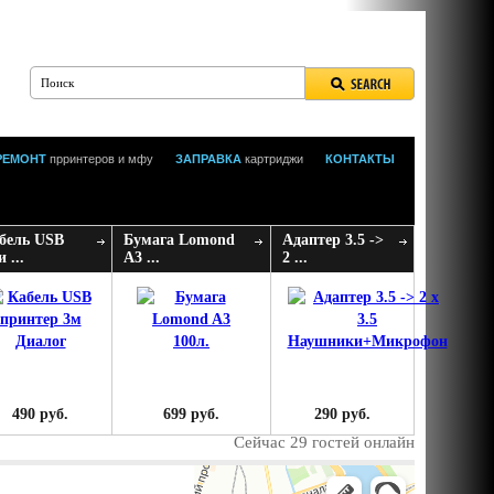
РЕМОНТ
прринтеров и мфу
ЗАПРАВКА
картриджи
КОНТАКТЫ
бель USB
Бумага Lomond
Адаптер 3.5 ->
 ...
A3 ...
2 ...
490 руб.
699 руб.
290 руб.
Сейчас 29 гостей онлайн