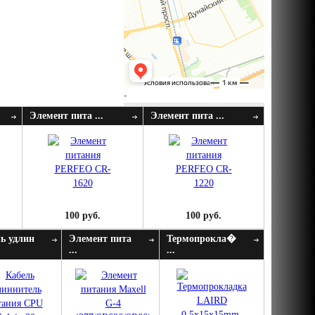
-
Элемент пита ...
Элемент пита ...
100 руб.
100 руб.
ь удлин
Элемент пита
Термопрокла�
...
...