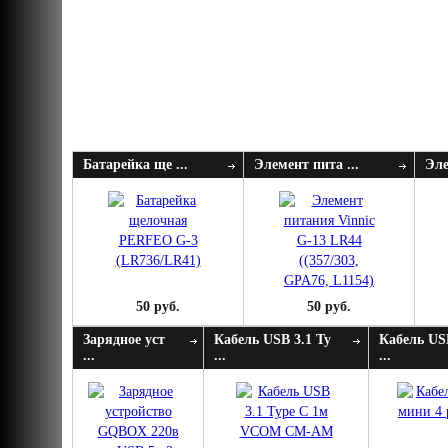
Батарейка ще ...
Элемент пита ...
Эле
50 руб.
50 руб.
Зарядное уст
Кабель USB 3.1 Ty
Кабель US
...
...
...