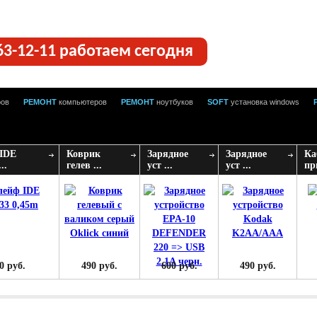
63-12-11 работаем сегодня
ров
РЕМОНТ
компьютеров
РЕМОНТ
ноутбуков
SOFT
установка windows
IDE
Коврик
Зарядное
Зарядное
Ка
..
гелев ...
уст ...
уст ...
при
0 руб.
490 руб.
600 руб.
490 руб.