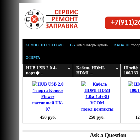
+7(911)2
КОМПЬЮТЕР СЕРВИС
Б У
компьютеры купить
КАТАЛОГ
това
ОФЕРТА
HUB USB 2.0 4-
Кабель HDMI-
Шлейф 
порт� ...
HDMI ...
100/133 .
450 руб.
250 руб.
12
Ask a Question