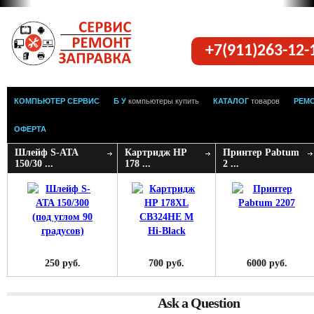
+7(911)263-12
КОМПЬЮТЕР СЕРВИС
Б У
компьютеры купить
КАТАЛОГ
товаров
РЕМ
ОФЕРТА
Шлейф S-ATA
Картридж HP
Принтер Pabtum
150/30 ...
178 ...
2 ...
250 руб.
700 руб.
6000 руб.
Ask a Question