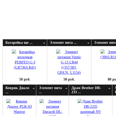
Батарейка ще ...
Элемент пита ...
Элемент пита
50 руб.
50 руб.
80 ру
Коврик Диало
Элемент пита
Драм Brother DR-
...
...
233 ...