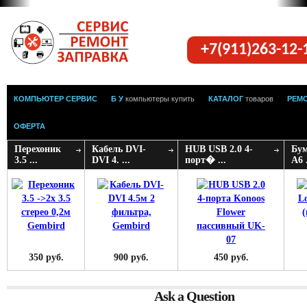
+7(911)263-12
КОМПЬЮТЕР СЕРВИС
Б У
компьютеры купить
КАТАЛОГ
товаров
РЕМ
ОФЕРТА
Перехоник
Кабель DVI-
HUB USB 2.0 4-
Бу
3.5 ...
DVI 4. ...
порт� ...
A6 .
350 руб.
900 руб.
450 руб.
Ask a Question