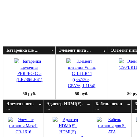
Батарейка ще ...
Элемент пита ...
Элемент пита
50 руб.
50 руб.
80 ру
Элемент пита
Адаптер HDMI(F)-
Кабель питан
...
...
...
.