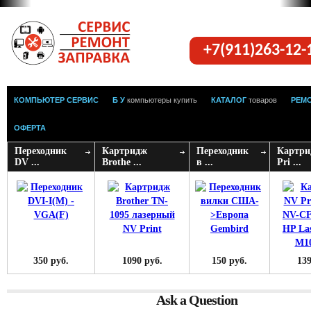
+7(911)263-12
КОМПЬЮТЕР СЕРВИС
Б У
компьютеры купить
КАТАЛОГ
товаров
РЕМ
ОФЕРТА
Переходник
Картридж
Переходник
Картри
DV ...
Brothe ...
в ...
Pri ...
350 руб.
1090 руб.
150 руб.
139
Ask a Question