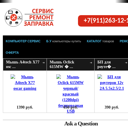
+7(911)263-12
КОМПЬЮТЕР СЕРВИС
Б У
компьютеры купить
КАТАЛОГ
товаров
РЕМ
ОФЕРТА
Мышь A4tech X77
Мышь Oclick
БП для
osc ...
615MW � ...
роуте� ...
1390 руб.
650 руб.
390 руб.
Ask a Question