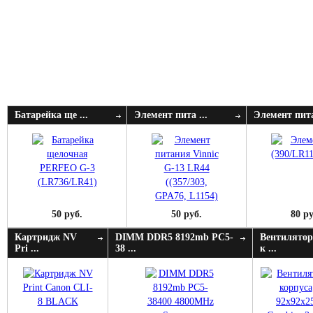
Батарейка ще ...
Элемент пита ...
Элемент пита
50 руб.
50 руб.
80 ру
Картридж NV
DIMM DDR5 8192mb PC5-
Вентилятор
Pri ...
38 ...
к ...