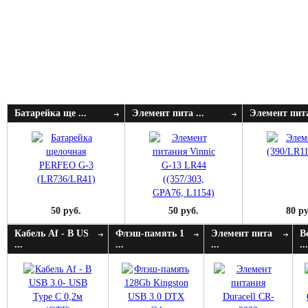
Батарейка ще ...
Элемент пита ...
Элемент пита
50 руб.
50 руб.
80 ру
Кабель Af - B US
Флэш-память 1
Элемент пита
В
...
...
...
...