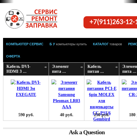
+7(911)263-12
КОМПЬЮТЕР СЕРВИС
Б У
компьютеры купить
КАТАЛОГ
товаров
РЕМ
ОФЕРТА
Кабель DVI-
Элемент
Кабель
Элемен
HDMI 3 ...
пита ...
питан ...
пита ...
590 руб.
40 руб.
250 руб.
180 
Ask a Question