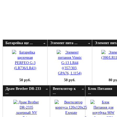
Батарейка ще ...
Элемент пита ...
Элемент пита
50 руб.
50 руб.
80 ру
Драм Brother DR-233
Вентилятор к
Блок Питания
...
...
...