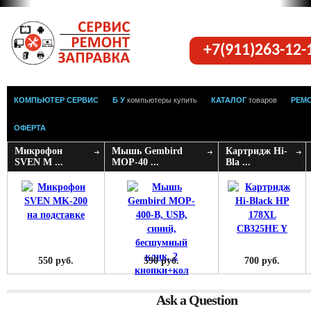
+7(911)263-12
КОМПЬЮТЕР СЕРВИС
Б У
компьютеры купить
КАТАЛОГ
товаров
РЕМ
ОФЕРТА
Микрофон
Мышь Gembird
Картридж Hi-
SVEN M ...
MOP-40 ...
Bla ...
550 руб.
590 руб.
700 руб.
Ask a Question