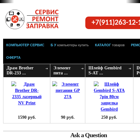
+7(911)263-12
КОМПЬЮТЕР СЕРВИС
Б У
компьютеры купить
КАТАЛОГ
товаров
РЕМ
ОФЕРТА
Драм Brother
Элемент
Шлейф Gembird
D
DR-233 ...
пита ...
S-AT ...
P
1590 руб.
90 руб.
250 руб.
Ask a Question