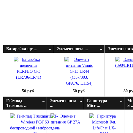
Батарейка ще ...
Элемент пита ...
Элемент пита
50 руб.
50 руб.
80 ру
Геймпад
Элемент пита
Гарнитура
Мы
Trustmas ...
...
Micr ...
S .