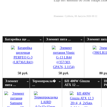
Еще нет мнений об этом товаре.Пожа
Изменено: Суббота, 08 Августа 2026 09:12
Батарейка ще ...
Элемент пита ...
Элемент пита
50 руб.
50 руб.
80 ру
Элемент
Термопрокла�
БП 400W Ginzzu
D
пита ...
...
ATX 12 ...
PC