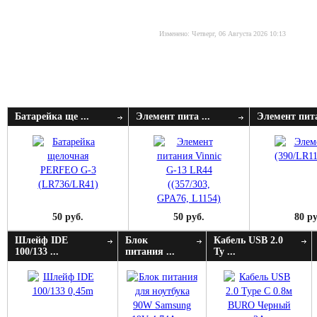
Изменено: Четверг, 06 Августа 2026 10:13
Батарейка ще ...
Элемент пита ...
Элемент пита
50 руб.
50 руб.
80 ру
Шлейф IDE
Блок
Кабель USB 2.0
100/133 ...
питания ...
Ty ...