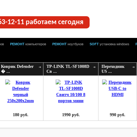
63-12-11 работаем сегодня
ров
РЕМОНТ
компьютеров
РЕМОНТ
ноутбуков
SOFT
установка windows
Коврик Defender
TP-LINK TL-SF1008D
Переходник
� ...
Св ...
US ...
180 руб.
1990 руб.
990 руб.