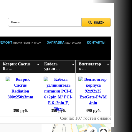
РЕМОНТ
прринтеров и мфу
ЗАПРАВКА
картриджи
КОНТАКТЫ
Коврик Cacrus
Кабель
Вентилятор
Ra ...
удлин ...
к ...
390 руб.
350 руб.
490 руб.
Сейчас 107 гостей онлайн