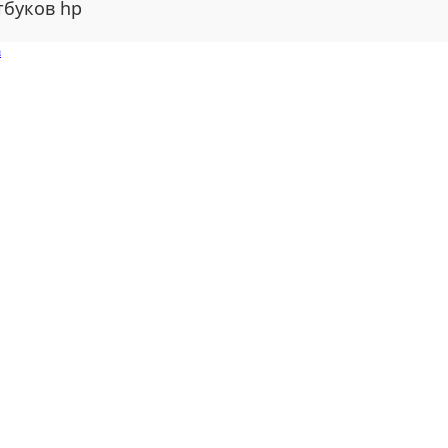
тбуков hp
a