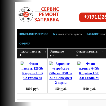
+7(911)2
КОМПЬЮТЕР СЕРВИС
Б У
компьютеры купить
КАТАЛОГ
това
ОФЕРТА
Флэш-память
Зарядное
Флэш-память
1 ...
уст ...
6 ...
1800 руб.
450 руб.
1100 руб.