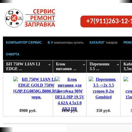
+7(911)263-12
КОМПЬЮТЕР СЕРВИС
Б У
компьютеры купить
КАТАЛОГ
товаров
РЕМ
ОФЕРТА
БП 750W LIAN LI
Блок
Перехоник
Каб
EDGE ...
питания ...
3.5 ...
3,5м
8900 руб.
1490 руб.
350 руб.