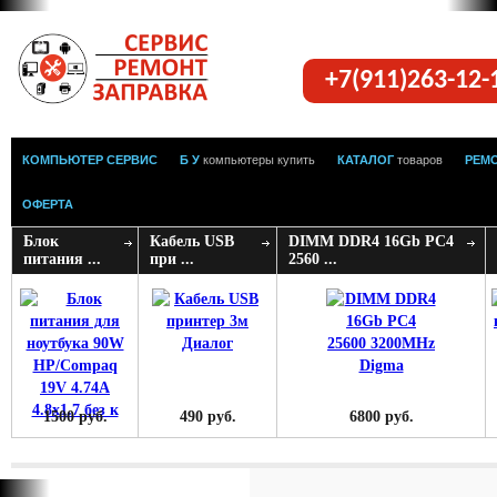
+7(911)263-12
КОМПЬЮТЕР СЕРВИС
Б У
компьютеры купить
КАТАЛОГ
товаров
РЕМ
ОФЕРТА
Блок
Кабель USB
DIMM DDR4 16Gb PC4
питания ...
при ...
2560 ...
1500 руб.
490 руб.
6800 руб.