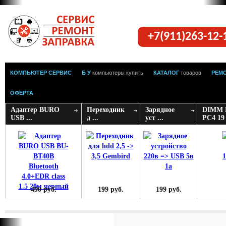
+7(911)263-12
КОМПЬЮТЕР СЕРВИС
Б У
компьютеры купить
КАТАЛОГ
товаров
РЕМ
ОФЕРТА
Адаптер BURO
Переходник
Зарядное
DIMM 
USB ...
д ...
уст ...
PC4 19 
490 руб.
199 руб.
199 руб.