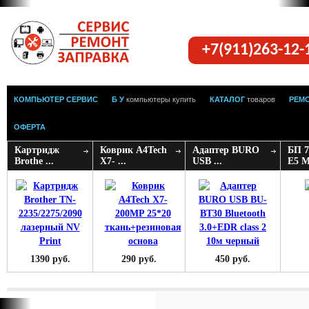
+7(911)263-12
КОМПЬЮТЕР СЕРВИС
Б У
компьютеры купить
КАТАЛОГ
товаров
РЕМ
ОФЕРТА
Картридж
Коврик A4Tech
Адаптер BURO
БП 
Brothe ...
X7- ...
USB ...
E5 M
1390 руб.
290 руб.
450 руб.