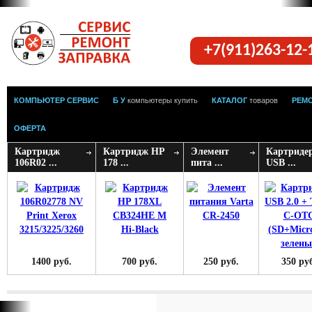
+7(911)263-12
КОМПЬЮТЕР СЕРВИС
Б У
компьютеры купить
КАТАЛОГ
товаров
РЕМ
ОФЕРТА
Картридж
Картридж HP
Элемент
Картриде
106R02 ...
178 ...
пита ...
USB ...
1400 руб.
700 руб.
250 руб.
350 ру