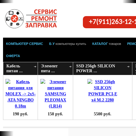
+7(911)263-12
КОМПЬЮТЕР СЕРВИС
Б У
компьютеры купить
КАТАЛОГ
товаров
РЕМ
ОФЕРТА
Кабель
Элемент
SSD 256gb SILICON
питан ...
пита ...
POWER ...
190 руб.
150 руб.
5500 руб.