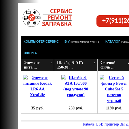
+7(911)2
КОМПЬЮТЕР СЕРВИС
Б У
компьютеры купить
КАТАЛОГ
това
ОФЕРТА
Элемент
Шлейф S-ATA
Сетевой
пита ...
150/30 ...
филь ...
35 руб.
250 руб.
1190 руб.
Кабель USB принтер 3м Д