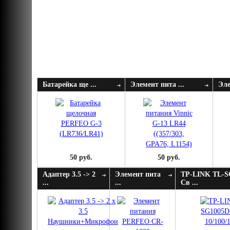
Батарейка ще ...
Элемент пита ...
Эле
50 руб.
50 руб.
Адаптер 3.5 -> 2
Элемент пита
TP-LINK TL-S
...
...
Св ...