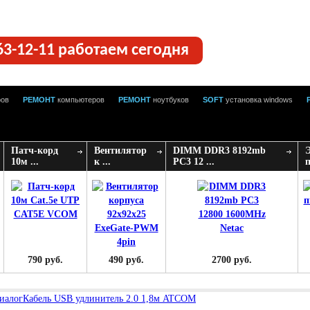
63-12-11 работаем сегодня
ров
РЕМОНТ
компьютеров
РЕМОНТ
ноутбуков
SOFT
установка windows
Патч-корд
Вентилятор
DIMM DDR3 8192mb
10м ...
к ...
PC3 12 ...
п
790 руб.
490 руб.
2700 руб.
иалог
Кабель USB удлинитель 2.0 1,8м ATCOM