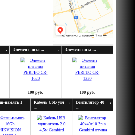
-
Элемент пита ...
Элемент пита ...
100 руб.
100 руб.
ш-память 1
Кабель USB удл
Вентилятор 40
...
...