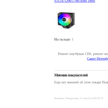
S115X/1200/1700/AM4 180w
На складе:
1
Ремонт ноутбуков СПб, ремонт к
Санкт-Петербу
Мнения покупателей
Еще нет мнений об этом товаре.Пожа
Изменено: Понедельник, 10 Августа 2026 05:19