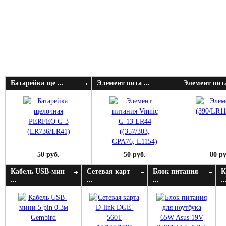
Батарейка ще ...
Элемент пита ...
Элемент пита
50 руб.
50 руб.
80 ру
Кабель USB-мин
Сетевая карт
Блок питания
К
...
...
...
..