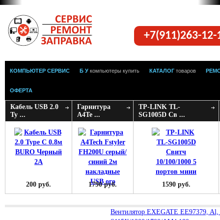
+7(911)263-12
КОМПЬЮТЕР СЕРВИС
Б У
компьютеры купить
КАТАЛОГ
товаров
РЕМ
ОФЕРТА
Кабель USB 2.0
Гарнитура
TP-LINK TL-
Ty ...
A4Te ...
SG1005D Св ...
200 руб.
1790 руб.
1590 руб.
Вентилятор EXEGATE EE97379, Al, 