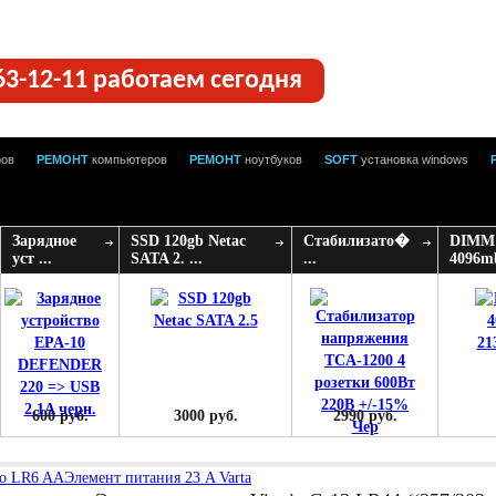
63-12-11 работаем сегодня
ров
РЕМОНТ
компьютеров
РЕМОНТ
ноутбуков
SOFT
установка windows
Зарядное
SSD 120gb Netac
Стабилизато�
DIMM
уст ...
SATA 2. ...
...
4096mb
600 руб.
3000 руб.
2990 руб.
to LR6 AA
Элемент питания 23 A Varta