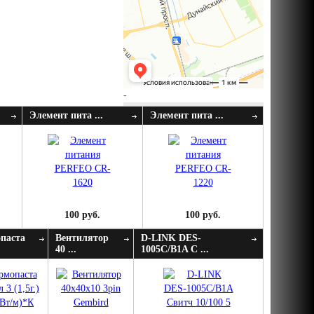
-
Элемент пита ...
Элемент пита ...
100 руб.
100 руб.
паста
Вентилятор
D-LINK DES-
40 ...
1005C/B1A С ...