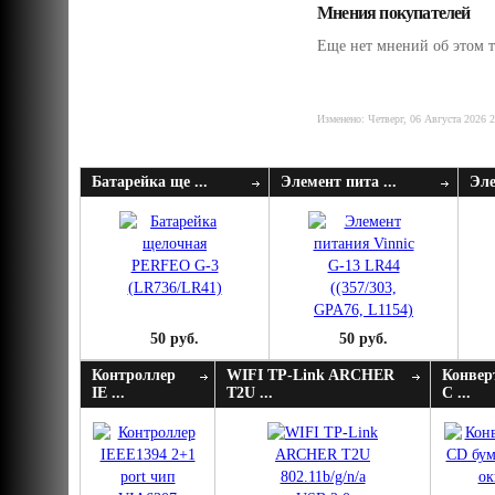
Мнения покупателей
Еще нет мнений об этом т
Изменено: Четверг, 06 Августа 2026 
Батарейка ще ...
Элемент пита ...
Эле
50 руб.
50 руб.
Контроллер
WIFI TP-Link ARCHER
Конвер
IE ...
T2U ...
C ...