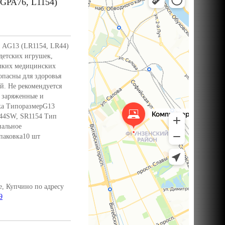
 GPA76, L1154)
я AG13 (LR1154, LR44)
детских игрушек,
елких медицинских
опасны для здоровья
й. Не рекомендуется
е заряженные и
йка ТипоразмерG13
R44SW, SR1154 Тип
нальное
паковка10 шт
, Купчино по адресу
9