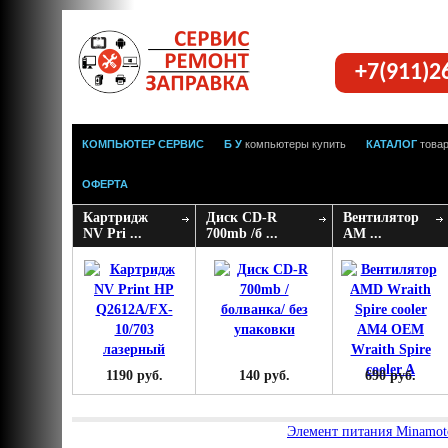
+7(911)2
КОМПЬЮТЕР СЕРВИС
Б У
компьютеры купить
КАТАЛОГ
това
ОФЕРТА
Картридж
Диск CD-R
Вентилятор
NV Pri ...
700mb /б ...
AM ...
1190 руб.
140 руб.
690 руб.
Элемент питания Minamo