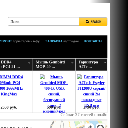
РЕМОНТ
прринтеров и мфу
ЗАПРАВКА
картриджи
КОНТАКТЫ
 DDR4
Мышь Gembird
Гарнитура
 PC4 21 ...
MOP-40 ...
A4Te ...
2350 руб.
590 руб.
1790 руб.
Сейчас 37 гостей онлайн