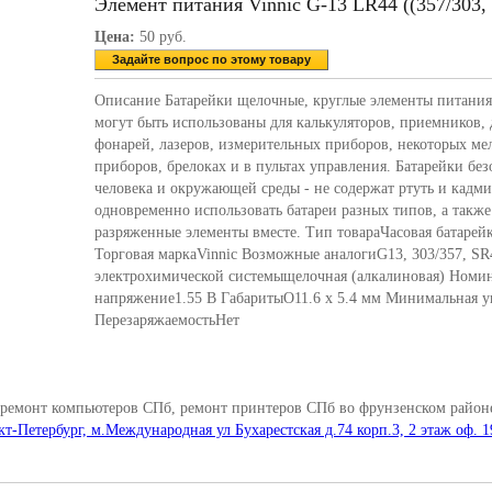
Элемент питания Vinnic G-13 LR44 ((357/303,
Цена:
50 руб.
Задайте вопрос по этому товару
Описание Батарейки щелочные, круглые элементы питани
могут быть использованы для калькуляторов, приемников, 
фонарей, лазеров, измерительных приборов, некоторых м
приборов, брелоках и в пультах управления. Батарейки без
человека и окружающей среды - не содержат ртуть и кадми
одновременно использовать батареи разных типов, а такж
разряженные элементы вместе. Тип товараЧасовая батаре
Торговая маркаVinnic Возможные аналогиG13, 303/357, S
электрохимической системыщелочная (алкалиновая) Номи
напряжение1.55 В ГабаритыO11.6 x 5.4 мм Минимальная у
ПерезаряжаемостьНет
 ремонт компьютеров СПб, ремонт принтеров СПб во фрунзенском районе
кт-Петербург, м.Международная ул Бухарестская д.74 корп.3, 2 этаж оф. 1