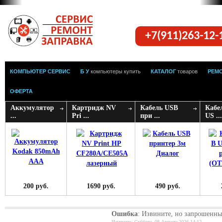
+7(911)263-12
КОМПЬЮТЕР СЕРВИС
Б У
компьютеры купить
КАТАЛОГ
товаров
РЕМ
ОФЕРТА
Аккумулятор
Картридж NV
Кабель USB
Кабел
...
Pri ...
при ...
US ...
200 руб.
1690 руб.
490 руб.
Ошибка
: Извините, но запрошенны
Изменено: Суббота, 08 Августа 2026 14:12