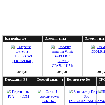
Батарейка ще ...
Элемент пита ...
Элемент пита
50 руб.
50 руб.
80 ру
Переходник PS
Сетевой филь
Вентилятор De
ТР
...
...
...
11