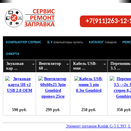
+7(911)263-12
КОМПЬЮТЕР СЕРВИС
Б У
компьютеры купить
КАТАЛОГ
товаров
РЕМ
ОФЕРТА
Звуковая
Вентилятор
Кабель USB-
Перехоник
кар ...
60 ...
мин ...
3.5 ...
590 руб.
299 руб.
250 руб.
350 руб
Элемент питания Kodak G-5 L393, 