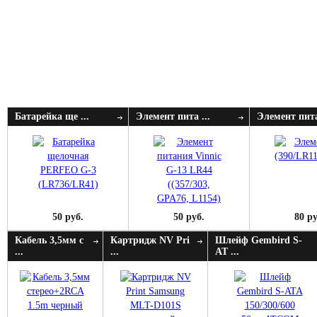
Батарейка ще ...
Элемент пита ...
Элемент пита
50 руб.
50 руб.
80 ру
Кабель 3,5мм с
Картридж NV Pri
Шлейф Gembird S-
...
...
AT ...