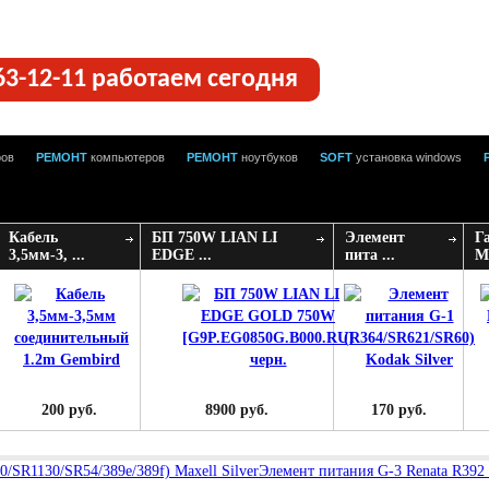
63-12-11 работаем сегодня
ров
РЕМОНТ
компьютеров
РЕМОНТ
ноутбуков
SOFT
установка windows
Кабель
БП 750W LIAN LI
Элемент
Г
3,5мм-3, ...
EDGE ...
пита ...
Mi
200 руб.
8900 руб.
170 руб.
/SR1130/SR54/389e/389f) Maxell Silver
Элемент питания G-3 Renata R392