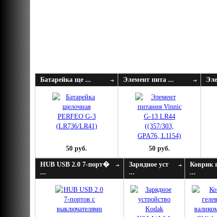
Батарейка ще ...
Элемент пита ...
Эле
50 руб.
50 руб.
HUB USB 2.0 7-порт�
Зарядное уст
Коврик 
...
...
...