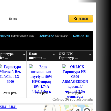
РЕМОНТ
прринтеров и мфу
ЗАПРАВКА
картриджи
КОНТАКТЫ
арнитура
Блок
OKLICK
cr ...
питания ...
Гарнитур ...
2990 руб.
1500 руб.
1750 руб.
Сейчас 36 гостей онлайн
 SR41 LR41