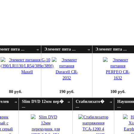
мент пита ...
Элемент пита ...
Элемент пита ...
80 руб.
190 руб.
100 руб.
гелев
Slim DVD 12мм пер�
Стабилизато�
Наушник
...
...
...