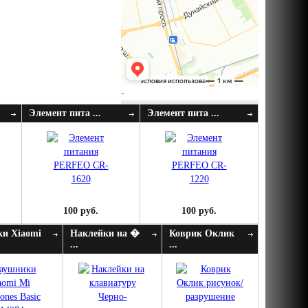
-
Элемент пита ...
Элемент пита ...
100 руб.
100 руб.
и Xiaomi
Наклейки на �
Коврик Оклик
...
...