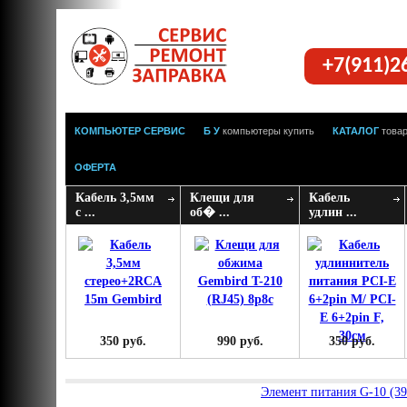
+7(911)2
КОМПЬЮТЕР СЕРВИС
Б У
компьютеры купить
КАТАЛОГ
това
ОФЕРТА
Кабель 3,5мм
Клещи для
Кабель
с ...
об� ...
удлин ...
350 руб.
990 руб.
350 руб.
Элемент питания G-10 (390