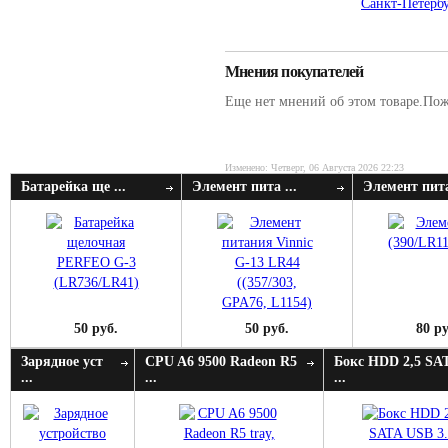
Санкт-Петербу
Мнения покупателей
Еще нет мнений об этом товаре.Пожа
Изменено: Четверг, 06 Августа 2026 22:23
Батарейка ще ...
Элемент пита ...
Элемент пита
50 руб.
50 руб.
80 ру
Зарядное уст
CPU A6 9500 Radeon R5
Бокс HDD 2,5 SA
...
...
...