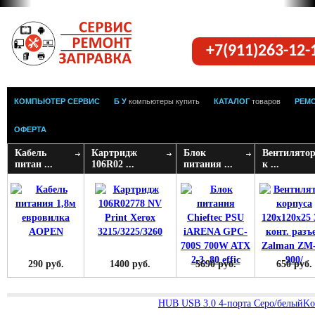
+7(911)263-12
КОМПЬЮТЕР СЕРВИС
Б У
компьютеры купить
КАТАЛОГ
товаров
РЕМ
ОФЕРТА
Кабель
Картридж
Блок
Вентилято
питан ...
106R02 ...
питания ...
к ...
290 руб.
1400 руб.
5690 руб.
650 руб.
HUB USB 3.0 4-порта Серо/белый
Ko