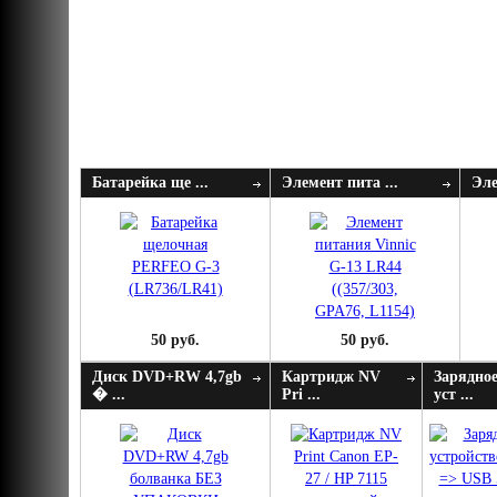
Батарейка ще ...
Элемент пита ...
Эле
50 руб.
50 руб.
Диск DVD+RW 4,7gb
Картридж NV
Зарядно
� ...
Pri ...
уст ...