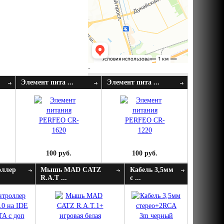
-
Элемент пита ...
Элемент пита ...
100 руб.
100 руб.
оллер
Мышь MAD CATZ
Кабель 3,5мм
R.A.T ...
с ...