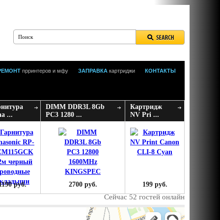
РЕМОНТ
прринтеров и мфу
ЗАПРАВКА
картриджи
КОНТАКТЫ
рнитура
DIMM DDR3L 8Gb
Картридж
a ...
PC3 1280 ...
NV Pri ...
1190 руб.
2700 руб.
199 руб.
Сейчас 52 гостей онлайн