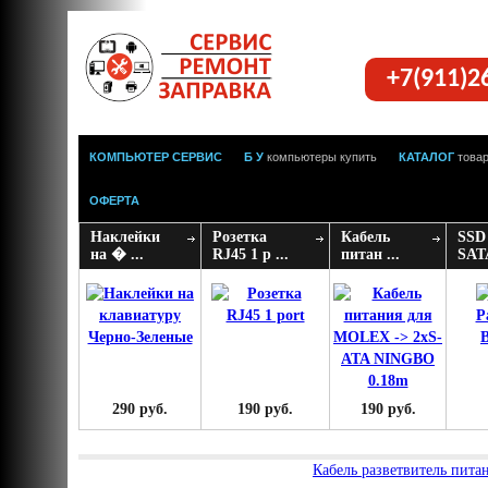
+7(911)2
КОМПЬЮТЕР СЕРВИС
Б У
компьютеры купить
КАТАЛОГ
това
ОФЕРТА
Наклейки
Розетка
Кабель
SSD 
на � ...
RJ45 1 p ...
питан ...
SATA
290 руб.
190 руб.
190 руб.
Кабель разветвитель пита