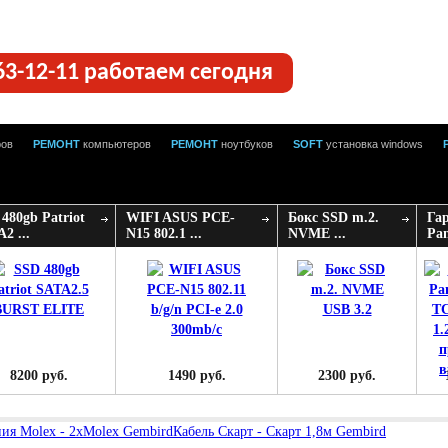
63-12-11 работаем сегодня
ров
РЕМОНТ
компьютеров
РЕМОНТ
ноутбуков
SOFT
установка windows
480gb Patriot
WIFI ASUS PCE-
Бокс SSD m.2.
Га
2 ...
N15 802.1 ...
NVME ...
Pan
8200 руб.
1490 руб.
2300 руб.
ния Molex - 2xMolex Gembird
Кабель Скарт - Скарт 1,8м Gembird