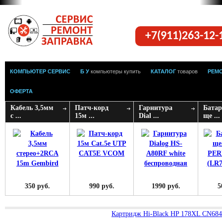
+7(911)263-12
КОМПЬЮТЕР СЕРВИС
Б У
компьютеры купить
КАТАЛОГ
товаров
РЕМ
ОФЕРТА
Кабель 3,5мм
Патч-корд
Гарнитура
Батар
с ...
15м ...
Dial ...
ще ...
350 руб.
990 руб.
1990 руб.
5
Картридж Hi-Black HP 178XL CN684