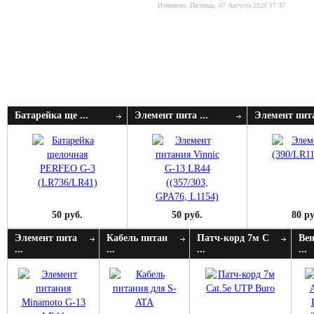
Изменено: Пятница, 07 Августа 2026 17:37
Батарейка ще ...
Элемент пита ...
Элемент пита
50 руб.
50 руб.
80 ру
Элемент пита
Кабель питан
Патч-корд 7м C
Ве
...
...
...
...