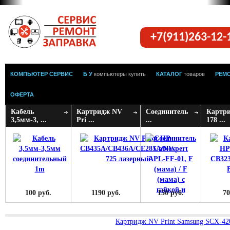
+7(911)263-12
КОМПЬЮТЕР СЕРВИС
Б У
компьютеры купить
КАТАЛОГ
товаров
РЕМ
ОФЕРТА
Кабель
Картридж NV
Соединитель
Картр
3,5мм-3, ...
Pri ...
...
178 ...
100 руб.
1190 руб.
150 руб.
70
Картридж NV Print Samsung SCX-42