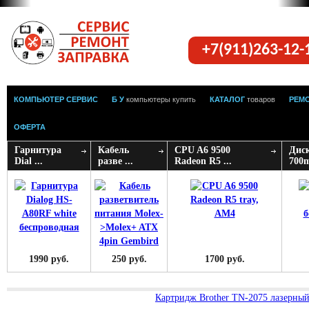
+7(911)263-12
КОМПЬЮТЕР СЕРВИС
Б У
компьютеры купить
КАТАЛОГ
товаров
РЕМ
ОФЕРТА
Гарнитура
Кабель
CPU A6 9500
Дис
Dial ...
разве ...
Radeon R5 ...
700m
1990 руб.
250 руб.
1700 руб.
Картридж Brother TN-2075 лазерный