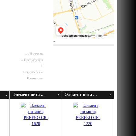
-
«« В начало
« Предыдущая
1
Следующая »
В конец »»
Элемент пита ...
Элемент пита ...