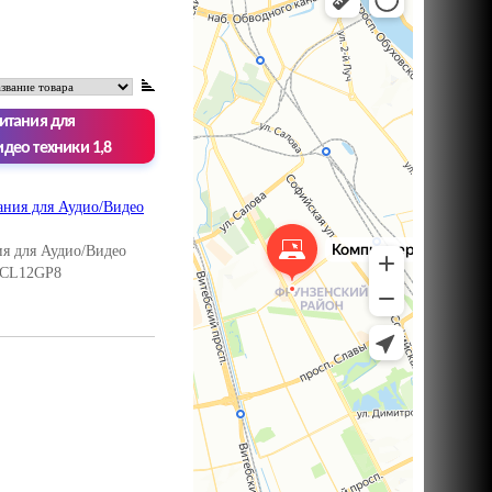
итания для
део техники 1,8
ия для Аудио/Видео
 CL12GP8