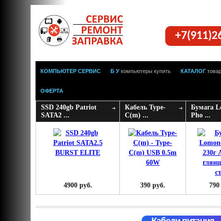
+7(911)2
КОМПЬЮТЕР СЕРВИС
Б У
компьютеры купить
КАТАЛОГ
това
ОФЕРТА
SSD 240gb Patriot
Кабель Type-
Бумага 
SATA2 ...
C(m) ...
Pho ...
4900 руб.
390 руб.
790