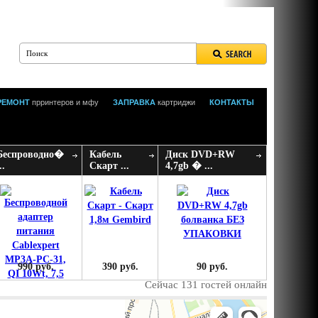
РЕМОНТ
прринтеров и мфу
ЗАПРАВКА
картриджи
КОНТАКТЫ
Беспроводно�
Кабель
Диск DVD+RW
..
Скарт ...
4,7gb � ...
990 руб.
390 руб.
90 руб.
Сейчас 131 гостей онлайн