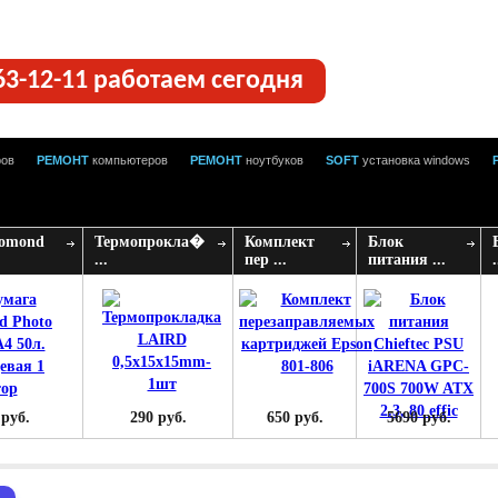
63-12-11 работаем сегодня
ров
РЕМОНТ
компьютеров
РЕМОНТ
ноутбуков
SOFT
установка windows
Lomond
Термопрокла�
Комплект
Блок
...
пер ...
питания ...
.
 руб.
290 руб.
650 руб.
5690 руб.