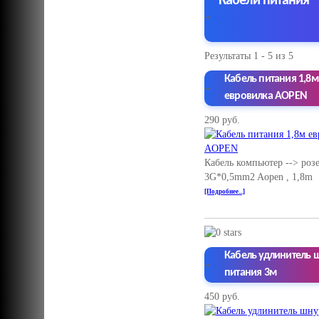
Кабели питания
Результаты 1 - 5 из 5
Кабель питания 1,8м
евровилка AOPEN
290 руб.
Кабель компьютер --> роз
3G*0,5mm2 Aopen , 1,8m
[Подробнее...]
Кабель удлинитель 
питания 3м
450 руб.