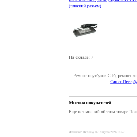
(плоский разъем)
На складе:
7
Ремонт ноутбуков СПб, ремонт к
Санкт-Петербу
Мнения покупателей
Еще нет мнений об этом товаре.Пожа
Изменено: Пятница, 07 Августа 2026 14:57