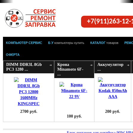
+7(911)263-12
КОМПЬЮТЕР СЕРВИС
Б У
компьютеры купить
КАТАЛОГ
товаров
РЕМ
ОФЕРТА
DIMM DDR3L 8Gb
Крона
Аккумулятор
PC3 1280 ...
Minamoto 6F-
...
...
2700 руб.
200 руб.
100 руб.
Блок питания для ноутбука 90W HP/