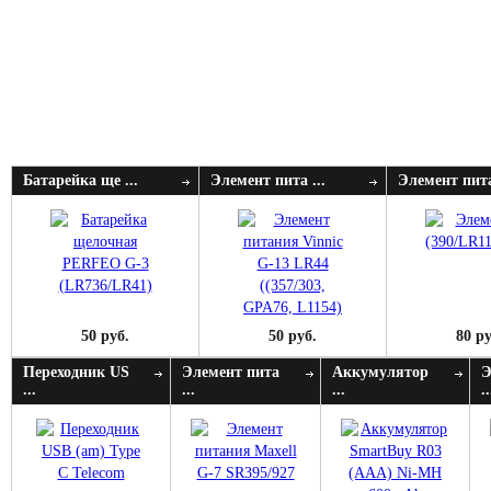
Батарейка ще ...
Элемент пита ...
Элемент пита
50 руб.
50 руб.
80 ру
Переходник US
Элемент пита
Аккумулятор
Э
...
...
...
..