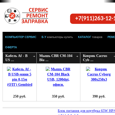
+7(911)263-12
КОМПЬЮТЕР СЕРВИС
Б У
компьютеры купить
КАТАЛОГ
товаров
РЕМ
ОФЕРТА
Кабель Af - B
Мышь CBR CM-104
Коврик Cacrus
US ...
Bla ...
Cyb ...
250 руб.
350 руб.
390 руб.
Блок питания для ноутбука 65W HP/