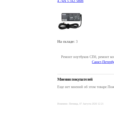
4.74A 5.5x2.5mm
На складе:
3
Ремонт ноутбуков СПб, ремонт к
Санкт-Петербу
Мнения покупателей
Еще нет мнений об этом товаре.Пожа
Изменено: Пятница, 07 Августа 2026 12:21