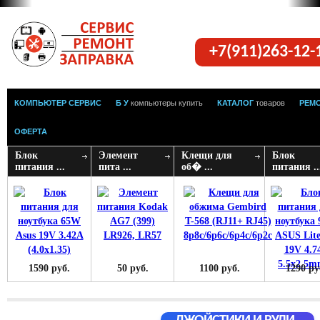
+7(911)263-12
КОМПЬЮТЕР СЕРВИС
Б У
компьютеры купить
КАТАЛОГ
товаров
РЕМ
ОФЕРТА
Блок
Элемент
Клещи для
Блок
питания ...
пита ...
об� ...
питания ..
1590 руб.
50 руб.
1100 руб.
1290 ру