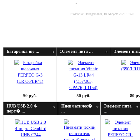
Изменено: Понедельник, 10 Августа 2026 19:50
Батарейка ще ...
Элемент пита ...
Элемент пита
50 руб.
50 руб.
80 ру
HUB USB 2.0 4-
Пневматичес�
Элемент пита
порт� ...
...
...