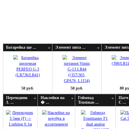
Батарейка ще ...
Элемент пита ...
Элемент пита
50 руб.
50 руб.
80 ру
Переходник
Наклейки на
Геймпад
Патч
3. ...
� ...
Trustmas ...
C ...