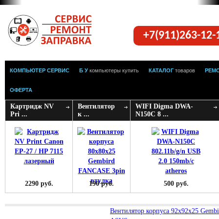
+7(911)263-12
КОМПЬЮТЕР СЕРВИС
Б У
компьютеры купить
КАТАЛОГ
товаров
РЕМ
ОФЕРТА
Картридж NV
Вентилятор
WIFI Digma DWA-
Pri ...
к ...
N150C 8 ...
2290 руб.
190 руб.
500 руб.
Вентилятор корпуса 92х92х25 Gembi