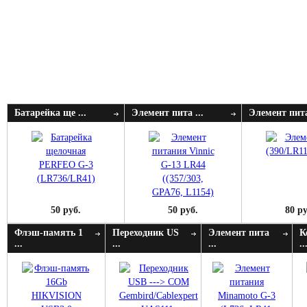
Батарейка ще ...
Элемент пита ...
Элемент пита
50 руб.
50 руб.
80 ру
Флэш-память 1
Переходник US
Элемент пита
К
...
...
...
..