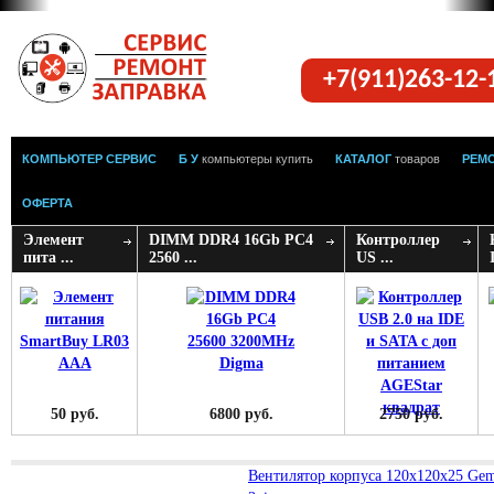
+7(911)263-12
КОМПЬЮТЕР СЕРВИС
Б У
компьютеры купить
КАТАЛОГ
товаров
РЕМ
ОФЕРТА
Элемент
DIMM DDR4 16Gb PC4
Контроллер
пита ...
2560 ...
US ...
50 руб.
6800 руб.
2750 руб.
Вентилятор корпуса 120х120х25 Ge