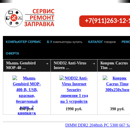
+7(911)263-12
КОМПЬЮТЕР СЕРВИС
Б У
компьютеры купить
КАТАЛОГ
товаров
РЕМ
ОФЕРТА
Мышь Gembird
NOD32 Anti-Virus
Коврик Cacrus
MOP-40 ...
Intern ...
Tim ...
690 руб.
1990 руб.
390 руб.
DIMM DDR2 2048mb PC 5300 667 Sa