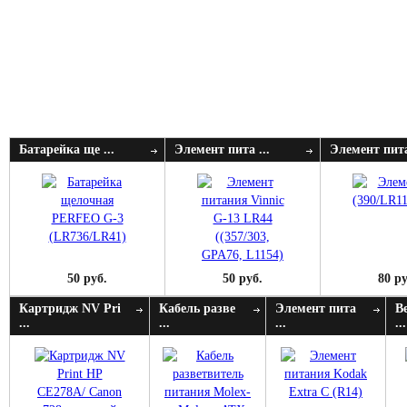
Батарейка ще ...
Элемент пита ...
Элемент пита
50 руб.
50 руб.
80 ру
Картридж NV Pri
Кабель разве
Элемент пита
В
...
...
...
...