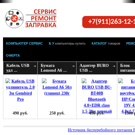
+7(911)263-12
КОМПЬЮТЕР СЕРВИС
Б У
компьютеры купить
КАТАЛОГ
товаров
РЕМ
ОФЕРТА
Кабель USB
Бумага
Адаптер BURO
Блок
удл ...
Lomond A6 ...
USB ...
питания
490 руб.
250 руб.
490 руб.
1500 
Источник бесперебойного питания