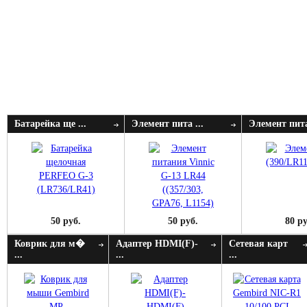
Батарейка ще ...
Элемент пита ...
Элемент пита
50 руб.
50 руб.
80 ру
Коврик для м�
Адаптер HDMI(F)-
Сетевая карт
...
...
...