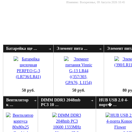
Изменено: Воскресенье, 09 Августа 2026 10:45
Батарейка ще ...
Элемент пита ...
Элемент пита
50 руб.
50 руб.
80 ру
Вентилятор
DIMM DDR3 2048mb
HUB USB 2.0 4-
к ...
PC3 10 ...
порт� ...