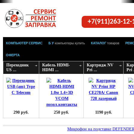
+7(911)263-12
КОМПЬЮТЕР СЕРВИС
Б У
компьютеры купить
КАТАЛОГ
товаров
РЕМ
ОФЕРТА
Переходник
Кабель HDMI-
Картридж NV
Кар
US ...
HDMI ...
Pri ...
Pri .
290 руб.
250 руб.
1190 руб.
Микрофон на подставке DEFENDER